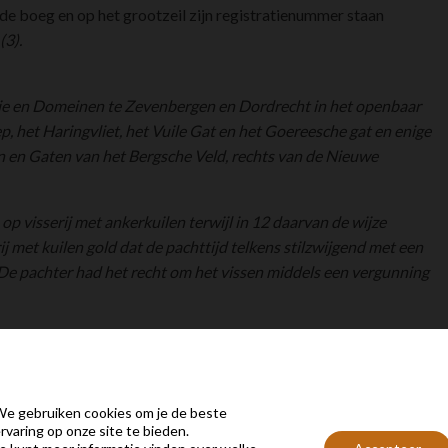
 de boeg en op het grootzeil zijn registratienummer staan
(3).
ie en Domeinen te Zevenbergen en Dordrecht in het openbaar
ep, het Haringvliet, het Vuile Gat en het Goereesche gat en enige
en en Gaten van het Bergsche Veld, rechts van de Nieuwe
p visserij met ankerkuilen terwijl in 12 daarvan de wijze
ij met kuilen gold dat de pachttijd telkens stilzwijgend met een
i. De pachter had het recht om het vissen middels een vergunning
 afgevoerd. In de gloriedagen van de visserij was er al een
e gebruiken cookies om je de beste
ng.
rvaring op onze site te bieden.
n gingen, met de gevangen vissen in een kruiwagen, te voet naar