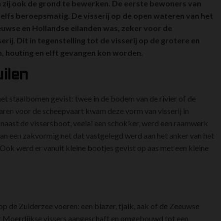
n zij ook de grond te bewerken. De eerste bewoners van
 zelfs beroepsmatig. De visserij op de open wateren van het
uwse en Hollandse eilanden was, zeker voor de
ij. Dit in tegenstelling tot de visserij op de grotere en
m, houting en elft gevangen kon worden.
ilen
t staalbomen gevist: twee in de bodem van de rivier of de
aren voor de scheepvaart kwam deze vorm van visserij in
’: naast de vissersboot, veelal een schokker, werd een raamwerk
n een zakvormig net dat vastgelegd werd aan het anker van het
 Ook werd er vanuit kleine bootjes gevist op aas met een kleine
 op de Zuiderzee voeren: een blazer, tjalk, aak of de Zeeuwse
 Moerdijkse vissers aangeschaft en omgebouwd tot een