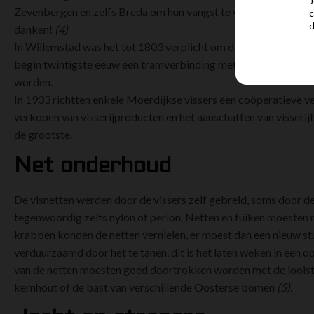
J
Zevenbergen en zelfs Breda om hun vangst te verkopen. Hier h
c
danken!
(4)
In Willemstad was het tot 1803 verplicht om de gevangen vis o
begin twintigste eeuw een tramverbinding met Rotterdam en R
worden.
In 1933 richtten enkele Moerdijkse vissers een coöperatieve v
verkopen van visserijproducten en het aanschaffen van visserij
de grootste.
Net onderhoud
De visnetten werden door de vissers zelf gebreid, soms door d
tegenwoordig zelfs nylon of perlon. Netten en fuiken moesten
krabben konden de netten vernielen, er moest dan een nieuw s
verduurzaamd door het te tanen, dit is het laten weken in een
van de netten moesten goed doortrokken worden met de looistof
kernhout of de bast van verschillende Oosterse bomen
(5).