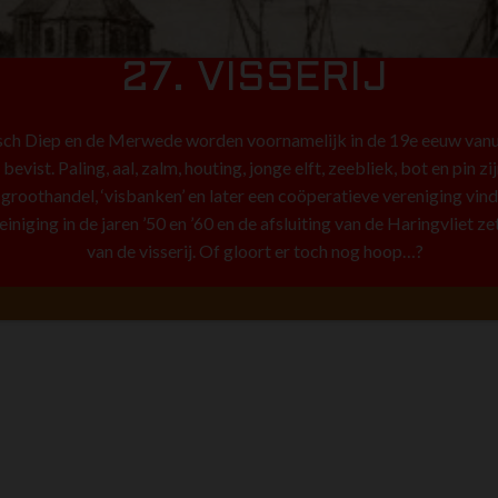
27. VISSERIJ
ch Diep en de Merwede worden voornamelijk in de 19e eeuw vanu
evist. Paling, aal, zalm, houting, jonge elft, zeebliek, bot en pin zi
groothandel, ‘visbanken’ en later een coöperatieve vereniging vind 
niging in de jaren ’50 en ’60 en de afsluiting van de Haringvliet ze
van de visserij. Of gloort er toch nog hoop…?