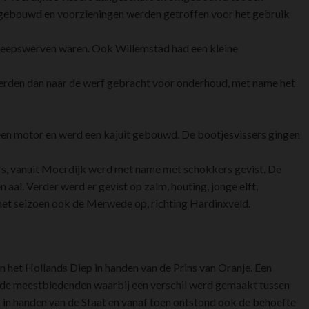
d gebouwd en voorzieningen werden getroffen voor het gebruik
eepswerven waren. Ook Willemstad had een kleine
 werden dan naar de werf gebracht voor onderhoud, met name het
en motor en werd een kajuit gebouwd. De bootjesvissers gingen
rs, vanuit Moerdijk werd met name met schokkers gevist. De
aal. Verder werd er gevist op zalm, houting, jonge elft,
n het seizoen ook de Merwede op, richting Hardinxveld.
an het Hollands Diep in handen van de Prins van Oranje. Een
n de meestbiedenden waarbij een verschil werd gemaakt tussen
en in handen van de Staat en vanaf toen ontstond ook de behoefte