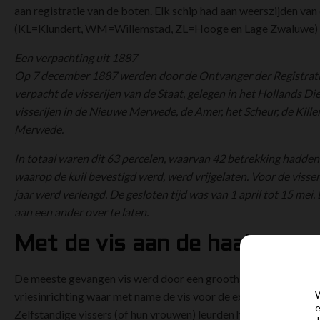
aan registratie van de boten. Elk schip had aan weerszijden van
(KL=Klundert, WM=Willemstad, ZL=Hooge en Lage Zwaluwe)
Een verpachting uit 1887
Op 7 december 1887 werden door de Ontvanger der Registrat
verpacht de visserijen van de Staat, gelegen in het Hollands Di
visserijen in de Nieuwe Merwede, de Amer, het Scheur, de Kill
Merwede.
In totaal waren dit 63 percelen, waarvan 42 betrekking hadden o
waarop de kuil bevestigd werd, werd vrijgelaten. Voor de visser
jaar werd verlengd. De gesloten tijd was van 1 april tot 15 me
aan een ander over te laten.
Met de vis aan de haal
De meeste gevangen vis werd door een groothandel opgekocht en
W
vriesinrichting waar met name de vis voor de export naar toe gi
e
Zelfstandige vissers (of hun vrouwen) leurden hun vis zelf uit e