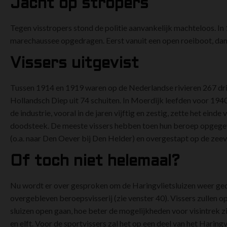
Jacht op stropers
Tegen visstropers stond de politie aanvankelijk machteloos. I
marechaussee opgedragen. Eerst vanuit een open roeiboot, dan
Vissers uitgevist
Tussen 1914 en 1919 waren op de Nederlandse rivieren 267 drij
Hollandsch Diep uit 74 schuiten. In Moerdijk leefden voor 1940
de industrie, vooral in de jaren vijftig en zestig, zette het einde
doodsteek. De meeste vissers hebben toen hun beroep opgegeve
(o.a. naar Den Oever bij Den Helder) en overgestapt op de zeevi
Of toch niet helemaal?
Nu wordt er over gesproken om de Haringvlietsluizen weer gede
overgebleven beroepsvisserij (zie venster 40). Vissers zullen
sluizen open gaan, hoe beter de mogelijkheden voor visintrek z
en elft. Voor de sportvissers zal het op een deel van het Haring