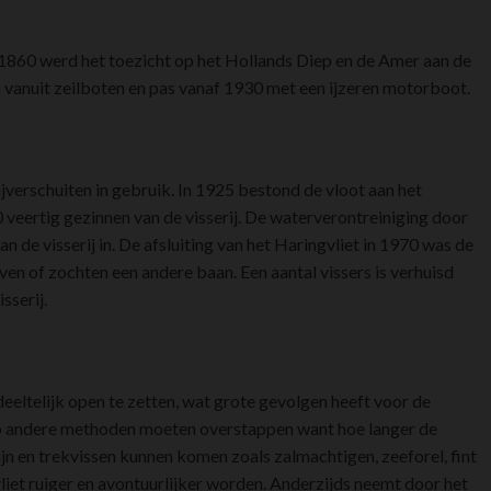
n 1860 werd het toezicht op het Hollands Diep en de Amer aan de
 vanuit zeilboten en pas vanaf 1930 met een ijzeren motorboot.
verschuiten in gebruik. In 1925 bestond de vloot aan het
 veertig gezinnen van de visserij. De waterverontreiniging door
 van de visserij in. De afsluiting van het Haringvliet in 1970 was de
n of zochten een andere baan. Een aantal vissers is verhuisd
sserij.
eltelijk open te zetten, wat grote gevolgen heeft voor de
 op andere methoden moeten overstappen want hoe langer de
ijn en trekvissen kunnen komen zoals zalmachtigen, zeeforel, fint
vliet ruiger en avontuurlijker worden. Anderzijds neemt door het