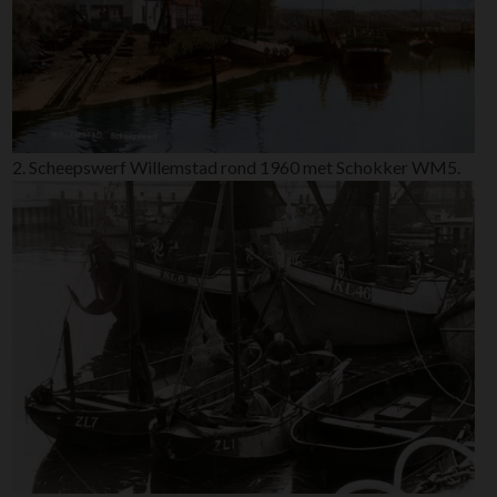
2. Scheepswerf Willemstad rond 1960 met Schokker WM5.