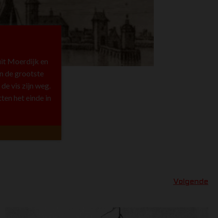
it Moerdijk en
jn de grootste
de vis zijn weg.
tten het einde in
Volgende