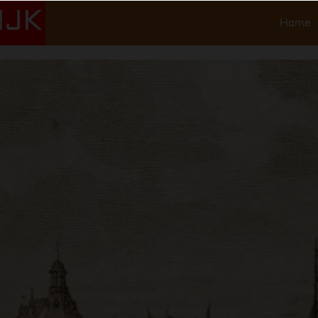
IJK
Home