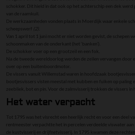
schokker. Dit hield in dat ook op het achterschip een dek wer
van de raamkuil.
De werkzaamheden vonden plaats in Moerdijk waar enkele sch
scheepswerf
(2).
Van 1 april tot 1 juni mocht er niet worden gevist, de schepen
schoonmaken van de onderkant (het ‘banken’).
De schokker voer op een grootzeil en een fok.
Na de tweede wereldoorlog werden de zeilen vervangen door e
over op een buitenboordmotor.
De vissers vanuit Willemstad waren in hoofdzaak bootjesvisse
bootjesvissers visten meestal met kubben en fuiken op paling en 
zeebliek, bot en pin. Voor de zalmvisserij trokken de vissers i
Het water verpacht
Tot 1795 was het visrecht een heerlijk recht en voor een deel v
rentmeester verpachtte het in percelen verdeelde viswater aa
de kustvisserij en drijfnetvisserij. In 1795 kwamen deze recht