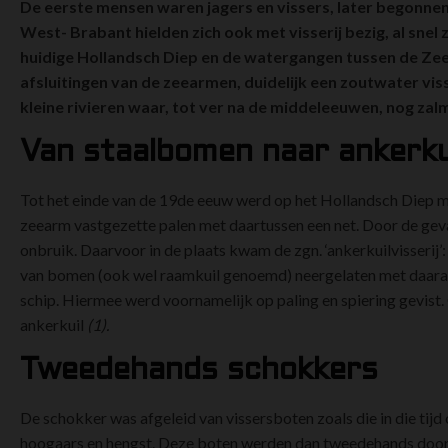
De eerste mensen waren jagers en vissers, later begonne
West- Brabant hielden zich ook met visserij bezig, al snel
huidige Hollandsch Diep en de watergangen tussen de Zee
afsluitingen van de zeearmen, duidelijk een zoutwater visser
kleine rivieren waar, tot ver na de middeleeuwen, nog zal
Van staalbomen naar ankerku
Tot het einde van de 19de eeuw werd op het Hollandsch Diep me
zeearm vastgezette palen met daartussen een net. Door de gev
onbruik. Daarvoor in de plaats kwam de zgn. ‘ankerkuilvisserij
van bomen (ook wel raamkuil genoemd) neergelaten met daaraa
schip. Hiermee werd voornamelijk op paling en spiering gevist.
ankerkuil
(1).
Tweedehands schokkers
De schokker was afgeleid van vissersboten zoals die in die tijd
hoogaars en hengst. Deze boten werden dan tweedehands door