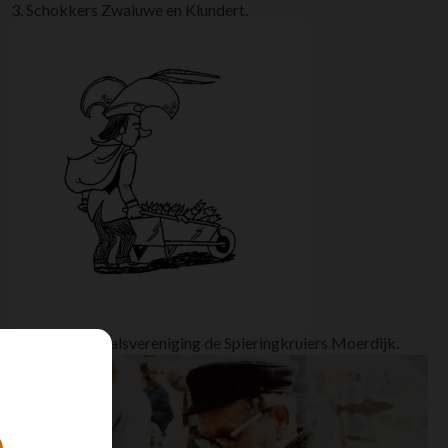
3. Schokkers Zwaluwe en Klundert.
4. Logo carnavalsvereniging de Spieringkruiers Moerdijk.