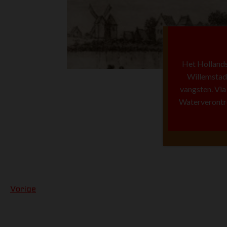
Het Hollands
Willemstad b
vangsten. Via 
Waterverontrei
Vorige