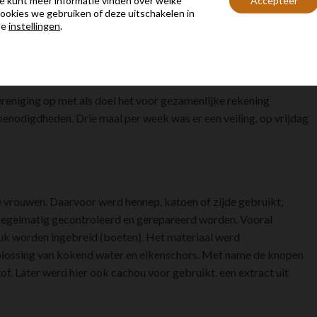
e kunt meer informatie vinden over welke
Accepteer
ebben de Moerdijkers de bijnaam van “Spieringkruiers” aan te
ookies we gebruiken of deze uitschakelen in
de
instellingen
.
p de visbank aan de haven te aan te bieden. Toen Willemstad
oosendaal kreeg, kon de vis van daaruit ook geëxporteerd
ereniging op met als doel het voor gezamenlijke rekening
benodigdheden. Drie maal per week was er een veiling, op vrijdag
e vrouwen. Daarvoor werd hennep, katoen of zijde gebruikt,
 regelmatig gecontroleerd en gerepareerd worden. Vooral
tuk worden ingebreid (boeten). Het materiaal werd
 oplossing van kokend water en eikenschors. Met name de knopen
. Later werd hier ook cachou voor gebruikt, een extract uit