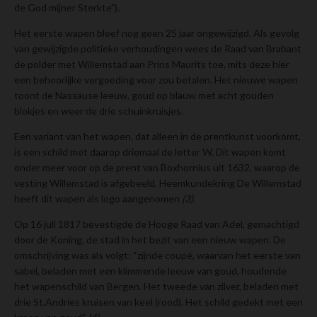
de God mijner Sterkte”).
Het eerste wapen bleef nog geen 25 jaar ongewijzigd. Als gevolg
van gewijzigde politieke verhoudingen wees de Raad van Brabant
de polder met Willemstad aan Prins Maurits toe, mits deze hier
een behoorlijke vergoeding voor zou betalen. Het nieuwe wapen
toont de Nassause leeuw, goud op blauw met acht gouden
blokjes en weer de drie schuinkruisjes.
Een variant van het wapen, dat alleen in de prentkunst voorkomt,
is een schild met daarop driemaal de letter W. Dit wapen komt
onder meer voor op de prent van Boxhornius uit 1632, waarop de
vesting Willemstad is afgebeeld. Heemkundekring De Willemstad
heeft dit wapen als logo aangenomen
(3).
Op 16 juli 1817 bevestigde de Hooge Raad van Adel, gemachtigd
door de Koning, de stad in het bezit van een nieuw wapen. De
omschrijving was als volgt: “zijnde coupé, waarvan het eerste van
sabel, beladen met een klimmende leeuw van goud, houdende
het wapenschild van Bergen. Het tweede van zilver, beladen met
drie St.Andries kruisen van keel (rood). Het schild gedekt met een