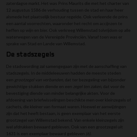
zaterdagse markt. Het was Prins Maurits die met het charter van
12 augustus 1586 de verhouding tussen de stad en haar heer
alsmede het plaatselijk bestuur regelde. Ook verleende de prins
een aantal voorrechten, waaronder het recht om accijnzen te
heffen op wijn en bier. Ook verkreeg Willemstad tolvrijdom op alle
waterwegen van de Verenigde Provinciën. Vanaf toen was er
sprake van Stad en Lande van Willemstad.
De stadszegels
De stadswording zal samengegaan zijn met de aanschaffing van
stadszegels. In de middeleeuwen hadden de meeste steden
een
grootzegel van verbanden
, dat ter bezegeling van bijzonder
gewichtige stukken diende en een
zegel ten zaken
, dat voor de
bevestiging diende van minder belangrijke akten. Voor de
afdoening van briefwisselingen beschikte men over kleinzegels of
cachets, die kleiner van formaat waren. Hoewel er aanwijzingen
zijn dat het heeft bestaan, is geen exemplaar van het eerste
grootzegel van Willemstad bekend. Van enkele kleinzegels zijn
wel afdrukken bewaard gebleven. Ook van een grootzegel uit
1631 is een exemplaar bewaard gebleven
(6).