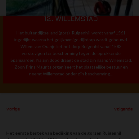
12. WILLEMSTAD
Het buitendijkse land (gors) ‘Ruigenhil’ wordt vanaf 1561
ingedijkt waarna het gelijknamige dijkdorp wordt gebouwd.
Willem van Oranje liet het dorp Ruigenhil vanaf 1583
verstevigen ter bescherming tegen de oprukkende
Spanjaarden. Na zijn dood draagt de stad zijn naam: Willemstad.
Zoon Prins Maurits organiseert het plaatselijke bestuur en
neemt Willemstad onder zijn bescherming…
Vorige
Volgende
Het eerste bestek van bedijking van de gorzen Ruigenhil