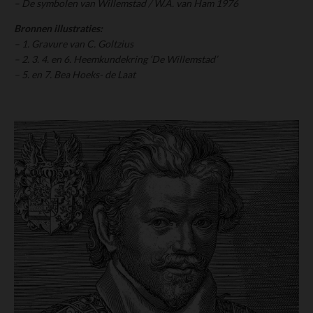
– De symbolen van Willemstad / W.A. van Ham 1976
Bronnen illustraties:
– 1. Gravure van C. Goltzius
– 2. 3. 4. en 6. Heemkundekring ‘De Willemstad’
– 5. en 7. Bea Hoeks- de Laat