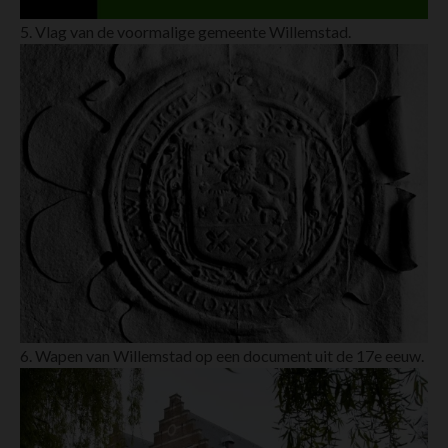
5. Vlag van de voormalige gemeente Willemstad.
6. Wapen van Willemstad op een document uit de 17e eeuw.