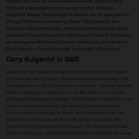
dateert uit 1561. In 1564 werden de kavels uitgezet en in
1565 werd begonnen met de aanleg van het dijkdorp
Ruigenhil. Nadat Steenbergen in handen van de Spanjaarden
viel, gaf Willem van Oranje op 30 juli 1583 opdracht aan
ingenieur Abraham Andries, vestingbouwkundige, het dorp
Ruigenhil te versterken.Toen Willem van Oranje in 1584 door
de aanslag van Balthasar Gerards overleed, is de stad door
Prins Maurits
(1)
naar zijn vader vernoemd: Willemstad
.
Dorp Ruigenhil in 1565
Landmeter Jan Symonsz kreeg opdracht een dorp uit te leggen
en er kaarten van te maken. Hij nam als voorbeeld een beproefd
dorpsplan dat eerder op Flakkee was ontstaan – vandaar de naam
Flakkees dorpstype. Loodrecht op de dijk werd een straat met
een breed middenpad aangelegd, de Voorstraat, bedoeld voor de
meer voorname bebouwing. Aan weerszijden werden twee
achterstraten aangelegd, de West- en Oostachterstraat, die
dienden tot ontsluiting van de erven van de Voorstraat. (Nu
hebben wij nog steeds de Achterstraat – ex Oostachterstraat –
en de Groenstraat – ex Westachterstraat). Aan het einde van de