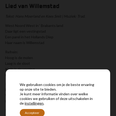
Lied van Willemstad
Tekst: Hans Moerland en Kees Smit | Muziek: Trad.
West Noord West in ‘ Brabants land
Daar ligt een vestingstad
Een parel in het Hollands Diep
Haar naam is Willemstad
Refrein:
Hoog is de molen
Laag is de sloot
Klein is de vesting
Haar schoonheid is zo groot
Prins Willem gaf ons zelf zijn naam
We gebruiken cookies om je de beste ervaring
op onze site te bieden.
Bij ’t stichten van de stad
Je kunt meer informatie vinden over welke
Wij zingen daarom thans verheugd
cookies we gebruiken of deze uitschakelen in
Het Lied van WILLEMSTAD
de
instellingen
.
Soldaten liepen vroeger hier
Accepteer