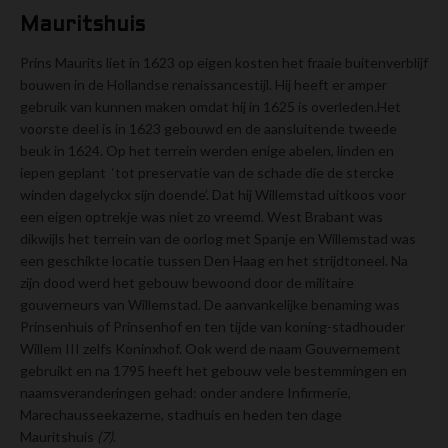
Mauritshuis
Prins Maurits liet in 1623 op eigen kosten het fraaie buitenverblijf
bouwen in de Hollandse renaissancestijl. Hij heeft er amper
gebruik van kunnen maken omdat hij in 1625 is overleden.Het
voorste deel is in 1623 gebouwd en de aansluitende tweede
beuk in 1624. Op het terrein werden enige abelen, linden en
iepen geplant ‘tot preservatie van de schade die de stercke
winden dagelyckx sijn doende’. Dat hij Willemstad uitkoos voor
een eigen optrekje was niet zo vreemd. West Brabant was
dikwijls het terrein van de oorlog met Spanje en Willemstad was
een geschikte locatie tussen Den Haag en het strijdtoneel. Na
zijn dood werd het gebouw bewoond door de militaire
gouverneurs van Willemstad. De aanvankelijke benaming was
Prinsenhuis of Prinsenhof en ten tijde van koning-stadhouder
Willem III zelfs Koninxhof. Ook werd de naam Gouvernement
gebruikt en na 1795 heeft het gebouw vele bestemmingen en
naamsveranderingen gehad: onder andere Infirmerie,
Marechausseekazerne, stadhuis en heden ten dage
Mauritshuis
(7)
.