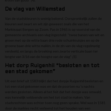
kroon van goud”
(4).
De vlag van Willemstad
Van de stadskleuren is weinig bekend. Oorspronkelijk zullen de
kleuren wel zwart en wit zijn geweest zoals die van het
Markiezaat Bergen op Zoom. Pas in 1965 is op voorstel van de
gemeente-archivaris een vlag ingesteld: “twee banen van wit en
groen met op de witte baan drie rode schuinkruisjes en op de
groene baan drie witte maliën, in de zin van de vlag regelmatig
verdeeld, en langs de broeking een zwarte verticale baan ter
lengte van 3/16 van de hoogte van de vlag”
(5)
.
Het dorp Ruigenhil “besloten en tot
een stad gekomen”
Uit een brief uit 1583 blijkt dat het dorpje Ruigenhil besloten en
tot een stad gekomen was en dat de poorten nu ’s nachts
werden gesloten. Alleen al het feit dat het dorpje was omwald,
was kennelijk voldoende om het tot stad te maken. Van
stadsrechten was echter toen nog geen sprake. Wel was in 1581
door de markies recht verleend tot het houden van een