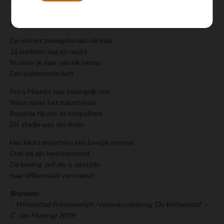
Over den Hooghen wal
Zij sloegen daar de vijand neer
Die liep steeds in de val
De vissers zwoegden aan de kaai
Zij werkten dag en nacht
Nu hoor je daar van elk terras
Een bulderende lach
Prins Maurits was belangrijk hier
Want naast het maurtishuis
Bouwde hij ook de koepelkerk
Dit stadje was zijn thuis
Het klinkt misschien een beetje vreemd
Ook wij zijn heel beroemd
De koning zelf die is destijds
naar Willemstad vernoemd!
Bronnen:
– Willemstad PrinsheerlijK / Heemkundekring ‘De Willemstad’ –
C. van Mastrigt 2009