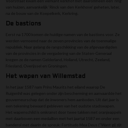
Voorstraat kwam een vierkant kerkhof met daaromheen een ‘ring’
van huizen, aanvankelijk ‘Rinck van den Kerkhove’ geheten, later,
na de bouw van de Koepelkerk, Kerkring.
De bastions
Eerst na 1700 komen de huidige namen van de bastions voor. Ze
werden vernoemd naar de zeven provincies van de toenmalige
republiek. Naar gelang de rangschikking van de afgevaardigden
van de provincies in de vergadering van de Staten-Generaal
kregen ze de namen Gelderland, Holland, Utrecht, Zeeland,
Friesland, Overijssel en Groningen.
Het wapen van Willemstad
In het jaar 1587 nam Prins Maurits het eiland waarop De
Ruigenhil was gelegen onder zijn bescherming en aanvaardde het
gouverneurschap dat de inwoners hem aanboden. Uit dat jaar is
een tekening bewaard gebleven van het oudste stadswapen.
Het wapenschild is omkranst door twee takken met oranjeappels
met daarboven een medaillon met het jaartal 1587 en onder een
banderol met daarin de spreuk: Fortitudo Mea Deus (“Want gij zijt